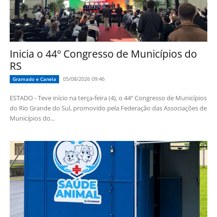
Inicia o 44º Congresso de Municípios do
RS
05/08/2026 09:46
Gramado e Canela
ESTADO - Teve início na terça-feira (4), o 44º Congresso de Municípios
do Rio Grande do Sul, promovido pela Federação das Associações de
Municípios do...