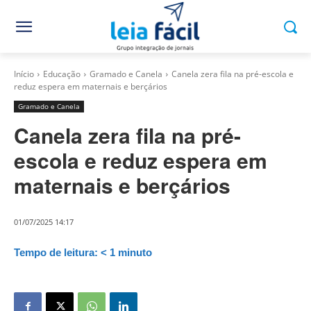
Início
Educação
Gramado e Canela
Canela zera fila na pré-escola e
reduz espera em maternais e berçários
Gramado e Canela
Canela zera fila na pré-
escola e reduz espera em
maternais e berçários
01/07/2025 14:17
Tempo de leitura:
< 1
minuto