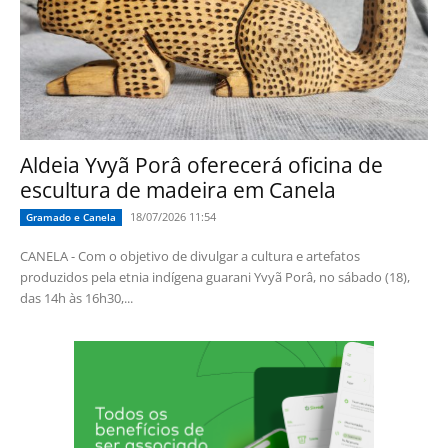
Aldeia Yvyã Porâ oferecerá oficina de
escultura de madeira em Canela
18/07/2026 11:54
Gramado e Canela
CANELA - Com o objetivo de divulgar a cultura e artefatos
produzidos pela etnia indígena guarani Yvyã Porâ, no sábado (18),
das 14h às 16h30,...