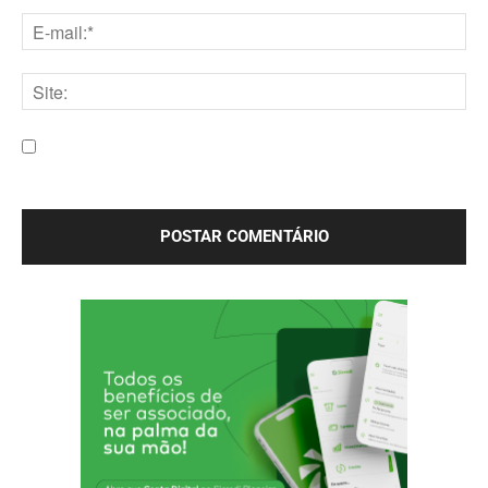
Nome:*
E-
mail:*
Site:
Salve meu nome, e-mail e site neste navegador para a
próxima vez que eu comentar.