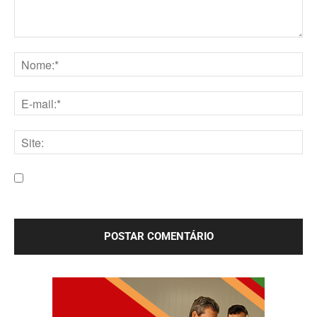
Comentário:
Nome:*
E-
mail:*
Site:
Salve meu nome, e-mail e site neste navegador para a
próxima vez que eu comentar.