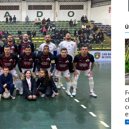
Ú
F
c
c
e
P