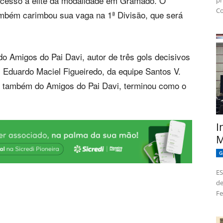
 acesso à elite da modalidade em Gramado. O
pr
Co
mbém carimbou sua vaga na 1ª Divisão, que será
do Amigos do Pai Davi, autor de três gols decisivos
oi Eduardo Maciel Figueiredo, da equipe Santos V.
, também do Amigos do Pai Davi, terminou como o
I
M
G
ES
de
Fe