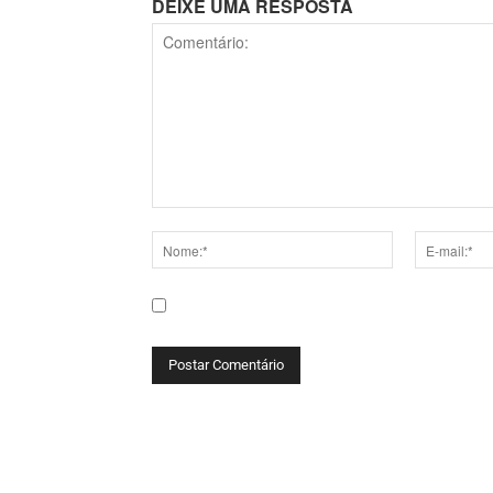
DEIXE UMA RESPOSTA
Comentário:
Nome:*
E-
mail:*
Salve meu nome, e-mail e site neste navega