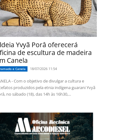
ldeia Yvyã Porâ oferecerá
ficina de escultura de madeira
m Canela
18/07/2026 11:54
ramado e Canela
NELA - Com o objetivo de divulgar a cultura e
tefatos produzidos pela etnia indígena guarani Yvyã
râ, no sábado (18), das 14h às 16h30,...