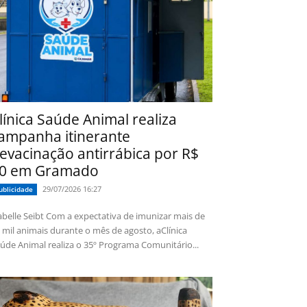
línica Saúde Animal realiza
ampanha itinerante
evacinação antirrábica por R$
0 em Gramado
29/07/2026 16:27
ublicidade
 Seibt Com a expectativa de imunizar mais de
 mil animais durante o mês de agosto, aClínica
úde Animal realiza o 35º Programa Comunitário...