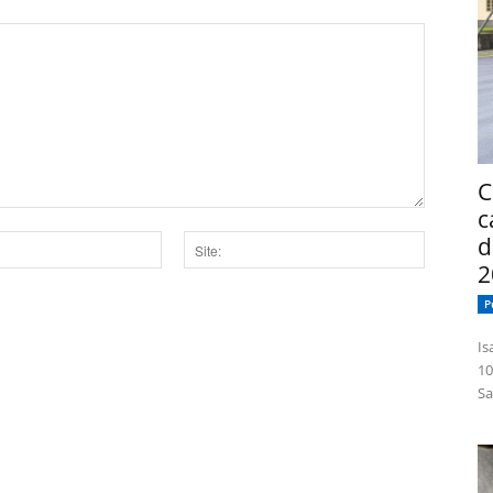
C
c
d
2
Site:
P
dor para a próxima vez que eu comentar.
Isabelle
10
Sa