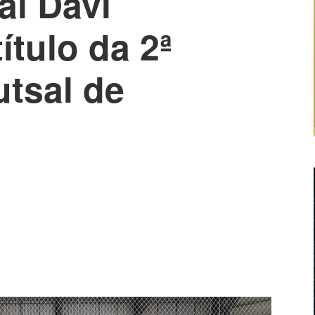
ai Davi
ítulo da 2ª
utsal de