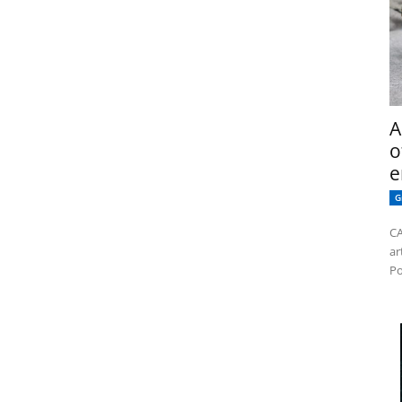
A
o
e
G
CA
ar
Po