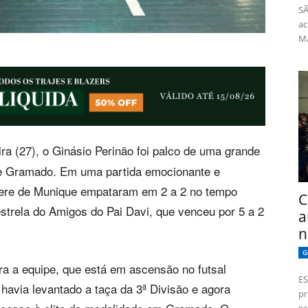
SÃ
ac
Má
ira (27), o Ginásio Perinão foi palco de uma grande
l de Gramado. Em uma partida emocionante e
edere de Munique empataram em 2 a 2 no tempo
C
estrela do Amigos do Pai Davi, que venceu por 5 a 2
a
n
G
ra a equipe, que está em ascensão no futsal
ES
 havia levantado a taça da 3ª Divisão e agora
pr