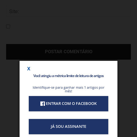
E-
mail:*
Site:
Salve meu nome, e-mail e site neste navegador para a
próxima vez que eu comentar.
Você atingiu a métrica limite de leitura de artigos
Identifique-se para ganhar mais 1 artigos por
mês!
ENTRAR COM O FACEBOOK
JÁ SOU ASSINANTE