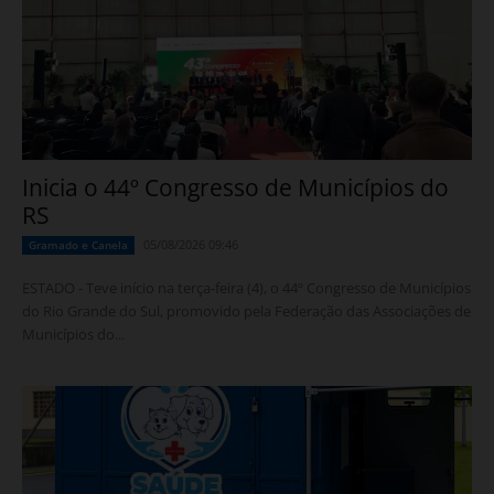
Inicia o 44º Congresso de Municípios do
RS
05/08/2026 09:46
Gramado e Canela
ESTADO - Teve início na terça-feira (4), o 44º Congresso de Municípios
do Rio Grande do Sul, promovido pela Federação das Associações de
Municípios do...