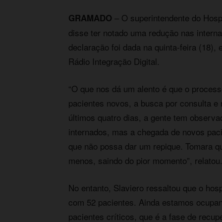
– O superintendente do Hospi
GRAMADO
disse ter notado uma redução nas interna
declaração foi dada na quinta-feira (18),
Rádio Integração Digital.
“O que nos dá um alento é que o process
pacientes novos, a busca por consulta e
últimos quatro dias, a gente tem observ
internados, mas a chegada de novos paci
que não possa dar um repique. Tomara qu
menos, saindo do pior momento”, relatou
No entanto, Slaviero ressaltou que o hos
com 52 pacientes. Ainda estamos ocupan
pacientes críticos, que é a fase de rec