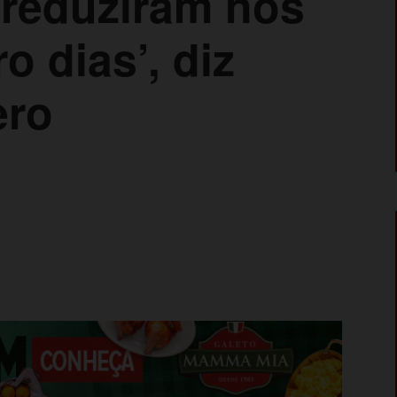
 reduziram nos
o dias’, diz
ero