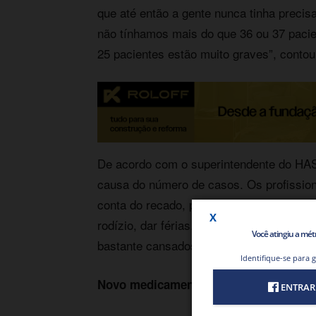
que até então a gente nunca tinha precis
não tínhamos mais do que 36 ou 37 pacie
25 pacientes estão muito graves”, conto
De acordo com o superintendente do HAS
causa do número de casos. Os profission
conta do recado, porém: “não é que esteja
rodízio, dar férias. Isso é um luxo que n
Você atingiu a métri
bastante cansados, alguns trabalham em d
Identifique-se para 
Novo medicamento para tratamento
ENTRAR