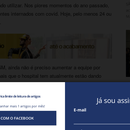
SÃ
ado utilizar. Nos piores momentos do ano passado,
ac
ntes internados com covid. Hoje, pelo menos 24 ou
Má
u.
M, ainda não é preciso aumentar a equipe por
ais que o hospital tem atualmente estão dando
C
 faltando. A gente queria um reforço para fazer
a
enhum hospital hoje tem. Os profissionais estão
ca limite de leitura de artigos
n
Já sou ass
ois lugares”, disse.
ganhar mais 1 artigos por mês!
G
E-mail
ES
 COM O FACEBOOK
pr