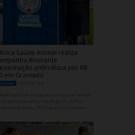
línica Saúde Animal realiza
ampanha itinerante
evacinação antirrábica por R$
0 em Gramado
29/07/2026 16:27
ublicidade
 Seibt Com a expectativa de imunizar mais de
 mil animais durante o mês de agosto, aClínica
úde Animal realiza o 35º Programa Comunitário...