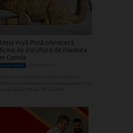
ldeia Yvyã Porâ oferecerá
ficina de escultura de madeira
m Canela
18/07/2026 11:54
ramado e Canela
NELA - Com o objetivo de divulgar a cultura e
tefatos produzidos pela etnia indígena guarani Yvyã
râ, no sábado (18), das 14h às 16h30,...