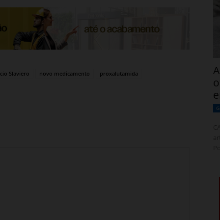
A
cio Slaviero
novo medicamento
proxalutamida
o
e
G
CA
ar
Po