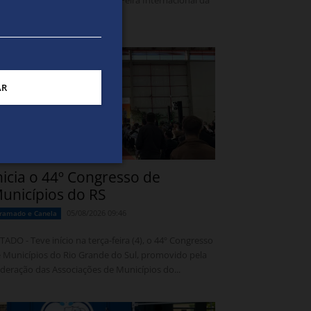
imeiro dia da 27ª Construsul (Feira Internacional da
nstrução), ocorrido...
AR
nicia o 44º Congresso de
unicípios do RS
05/08/2026 09:46
ramado e Canela
TADO - Teve início na terça-feira (4), o 44º Congresso
 Municípios do Rio Grande do Sul, promovido pela
deração das Associações de Municípios do...