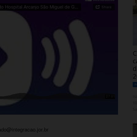
C
c
d
2
P
Isabelle
10
Sa
do@integracao.jor.br