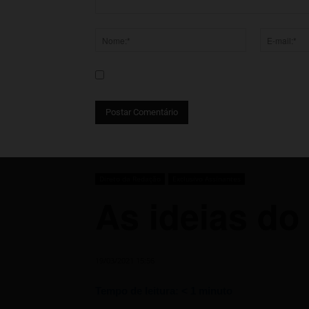
Comentário:
Nome:*
E-
mail:*
Salve meu nome, e-mail e site neste navega