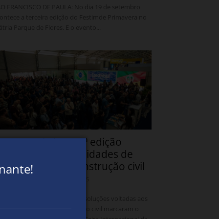
O FRANCISCO DE PAULA: No dia 19 de setembro
ontece a terceira edição do Festimde Primavera no
tria Parque de Flores. E o evento...
onstrusul abre 27ª edição
mpliando oportunidades de
egócios para a construção civil
inante!
05/08/2026 14:05
ramado e Canela
TADO - Negócios, inovação e soluções voltadas aos
incipais desafios da construção civil marcaram o