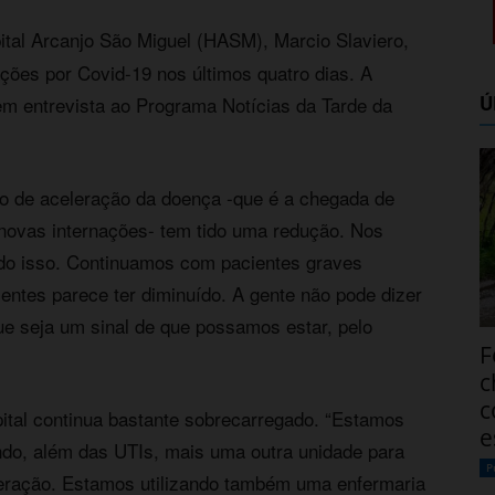
tal Arcanjo São Miguel (HASM), Marcio Slaviero,
ções por Covid-19 nos últimos quatro dias. A
Ú
 em entrevista ao Programa Notícias da Tarde da
o de aceleração da doença -que é a chegada de
 novas internações- tem tido uma redução. Nos
ado isso. Continuamos com pacientes graves
entes parece ter diminuído. A gente não pode dizer
e seja um sinal de que possamos estar, pelo
F
.
c
c
pital continua bastante sobrecarregado. “Estamos
e
do, além das UTIs, mais uma outra unidade para
P
uperação. Estamos utilizando também uma enfermaria