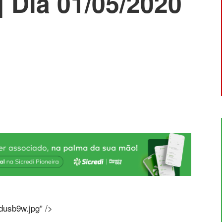
| Dia 01/05/2020
dusb9w.jpg” />