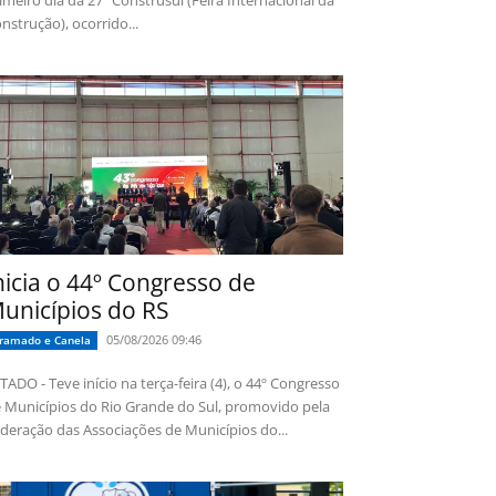
imeiro dia da 27ª Construsul (Feira Internacional da
nstrução), ocorrido...
nicia o 44º Congresso de
unicípios do RS
05/08/2026 09:46
ramado e Canela
TADO - Teve início na terça-feira (4), o 44º Congresso
 Municípios do Rio Grande do Sul, promovido pela
deração das Associações de Municípios do...