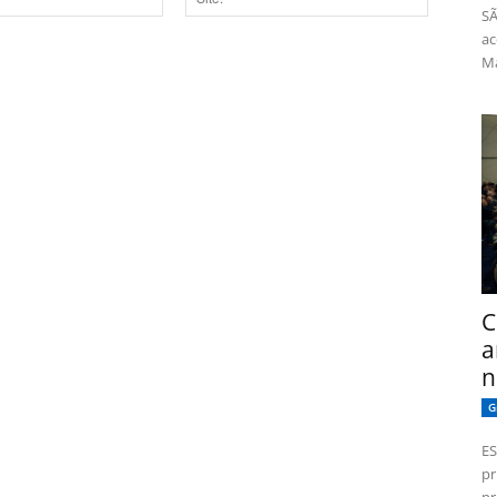
SÃ
Site:
ac
Má
dor para a próxima vez que eu comentar.
C
a
n
G
ES
pr