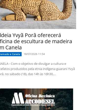
ldeia Yvyã Porâ oferecerá
ficina de escultura de madeira
m Canela
18/07/2026 11:54
ramado e Canela
NELA - Com o objetivo de divulgar a cultura e
tefatos produzidos pela etnia indígena guarani Yvyã
râ, no sábado (18), das 14h às 16h30,...