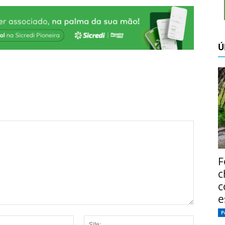
Ú
F
c
c
e
P