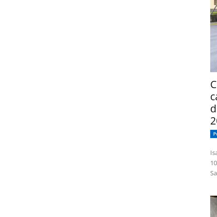
C
c
d
2
P
Isabelle
10
Sa