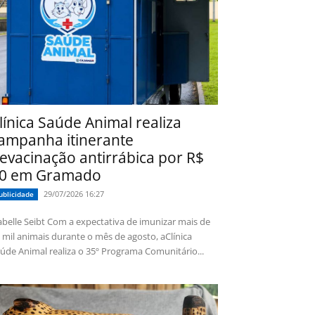
línica Saúde Animal realiza
ampanha itinerante
evacinação antirrábica por R$
0 em Gramado
29/07/2026 16:27
ublicidade
 Seibt Com a expectativa de imunizar mais de
 mil animais durante o mês de agosto, aClínica
úde Animal realiza o 35º Programa Comunitário...