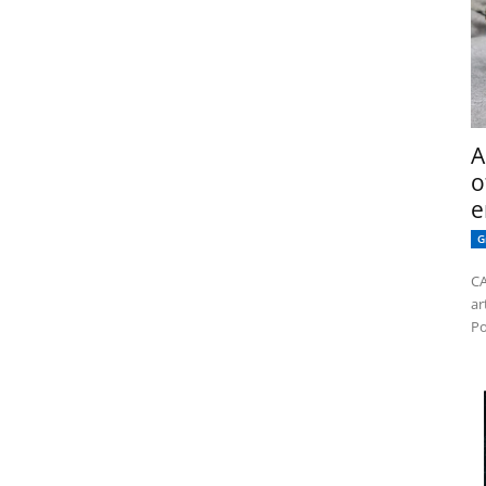
A
o
e
G
CA
ar
Po