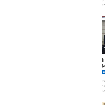
pr
Co
I
M
G
ES
de
Fe