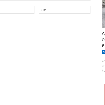
Site:
dor para a próxima vez que eu comentar.
A
o
e
G
CA
ar
Po