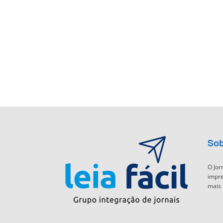
Sob
O Jor
impre
mais 