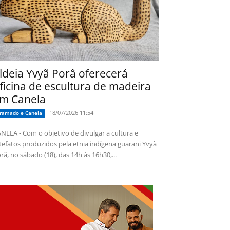
ldeia Yvyã Porâ oferecerá
ficina de escultura de madeira
m Canela
18/07/2026 11:54
ramado e Canela
NELA - Com o objetivo de divulgar a cultura e
tefatos produzidos pela etnia indígena guarani Yvyã
râ, no sábado (18), das 14h às 16h30,...