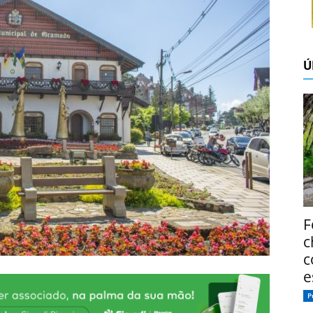
Ú
F
c
c
e
P