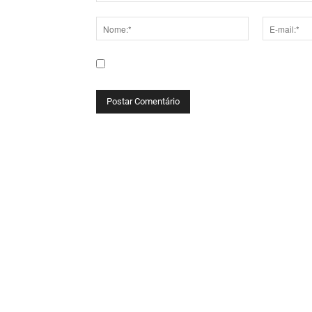
Comentário:
Nome:*
E-
mail:*
Salve meu nome, e-mail e site neste navega