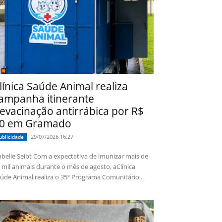
línica Saúde Animal realiza
ampanha itinerante
evacinação antirrábica por R$
0 em Gramado
29/07/2026 16:27
ublicidade
 Seibt Com a expectativa de imunizar mais de
 mil animais durante o mês de agosto, aClínica
úde Animal realiza o 35º Programa Comunitário...