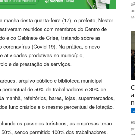
SÃ
ac
Má
anhã desta quarta-feira (17), o prefeito, Nestor
i, estiveram reunidos com membros do Centro de
e do Gabinete de Crise, tratando sobre as
coronavírus (Covid-19). Na prática, o novo
de atividades produtivas no município,
cio e de prestação de serviços.
arques, arquivo público e biblioteca municipal
C
o percentual de 50% de trabalhadores e 30% de
a
da manhã, refeitórios, bares, lojas, supermercados,
n
dos funcionários e o mesmo percentual de lotação.
G
ncluindo os passeios turísticos, as empresas terão
ES
pr
m 50%, sendo permitido 100% dos trabalhadores.