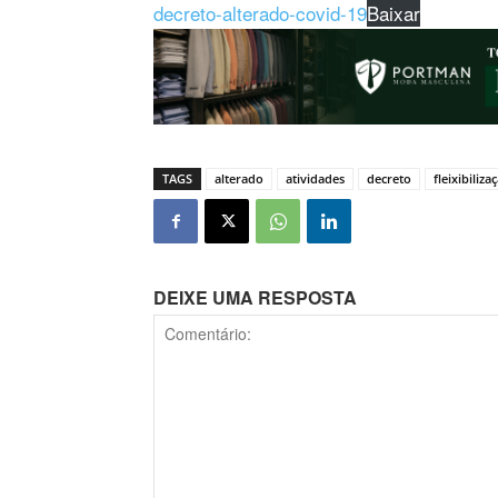
decreto-alterado-covid-19
Baixar
TAGS
alterado
atividades
decreto
fleixibiliza
DEIXE UMA RESPOSTA