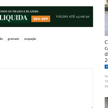
ção
gramado
ocupação
C
c
d
2
P
Isabelle
10
Sa