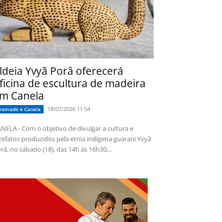
ldeia Yvyã Porâ oferecerá
ficina de escultura de madeira
m Canela
18/07/2026 11:54
ramado e Canela
NELA - Com o objetivo de divulgar a cultura e
tefatos produzidos pela etnia indígena guarani Yvyã
râ, no sábado (18), das 14h às 16h30,...