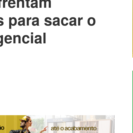
frentam
s para sacar o
gencial