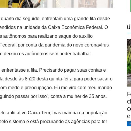
 quarto dia seguido, enfrentam uma grande fila desde
Ú
tendidos na unidade da Caixa Econômica Federal. O
s autônomos para realizar o saque do auxílio
 Federal, por conta da pandemia do novo coronavírus
e deixou os autônomos sem poder trabalhar.
 enfrentasse a fila. Precisando pagar suas contas e
ila desde às 8h20 desta quinta-feira para poder sacar o
 com medo e preocupação. Eu me viro com meu marido
F
uindo passar por isso”, conta a mulher de 35 anos.
c
c
pelo aplicativo Caixa Tem, mas maioria da população
e
 pelo sistema e está procurando as agências para ter
P