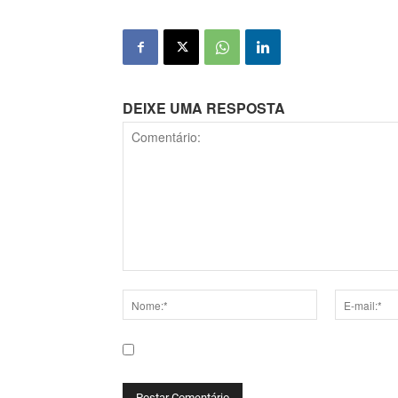
DEIXE UMA RESPOSTA
Comentário:
Nome:*
E-
mail:*
Salve meu nome, e-mail e site neste navega