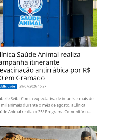
línica Saúde Animal realiza
ampanha itinerante
evacinação antirrábica por R$
0 em Gramado
29/07/2026 16:27
ublicidade
 Seibt Com a expectativa de imunizar mais de
 mil animais durante o mês de agosto, aClínica
úde Animal realiza o 35º Programa Comunitário...