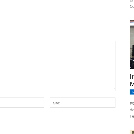
pr
Co
I
M
G
ES
de
Site:
Fe
dor para a próxima vez que eu comentar.