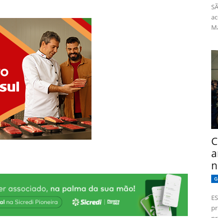
SÃ
ac
Má
C
a
n
G
ES
pr