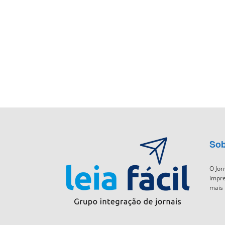
Sob
O Jor
impre
mais 