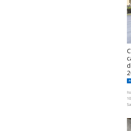
C
c
d
2
P
Isabelle
10
Sa