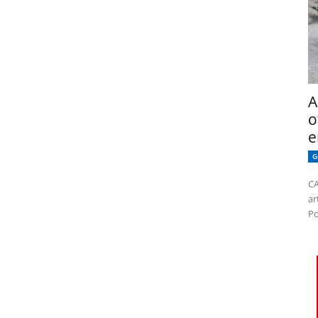
A
o
e
G
CA
ar
Po