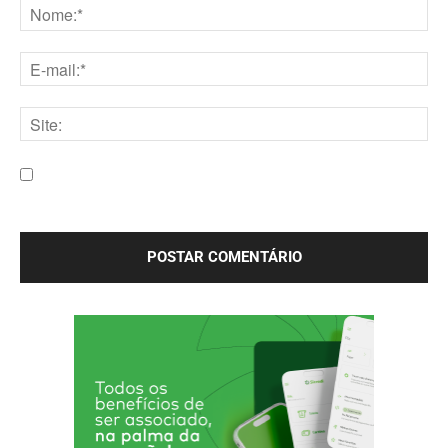
Nome:*
E-
mail:*
Site:
Salve meu nome, e-mail e site neste navegador para a
próxima vez que eu comentar.