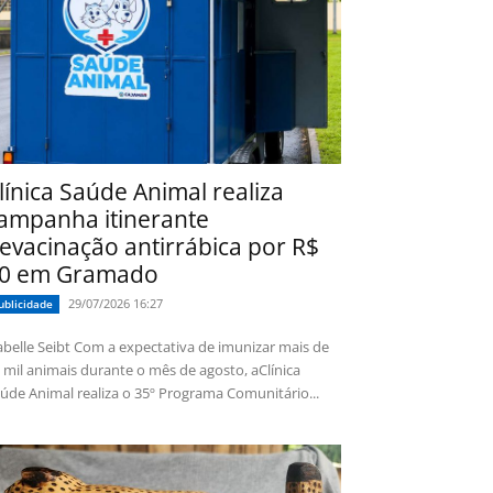
línica Saúde Animal realiza
ampanha itinerante
evacinação antirrábica por R$
0 em Gramado
29/07/2026 16:27
ublicidade
 Seibt Com a expectativa de imunizar mais de
 mil animais durante o mês de agosto, aClínica
úde Animal realiza o 35º Programa Comunitário...