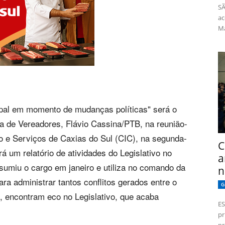
SÃ
ac
Má
ipal em momento de mudanças políticas" será o
a de Vereadores, Flávio Cassina/PTB, na reunião-
 e Serviços de Caxias do Sul (CIC), na segunda-
C
á um relatório de atividades do Legislativo no
a
sumiu o cargo em janeiro e utiliza no comando da
n
ra administrar tantos conflitos gerados entre o
G
, encontram eco no Legislativo, que acaba
ES
pr