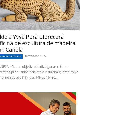
ldeia Yvyã Porâ oferecerá
ficina de escultura de madeira
m Canela
18/07/2026 11:54
ramado e Canela
NELA - Com o objetivo de divulgar a cultura e
tefatos produzidos pela etnia indígena guarani Yvyã
râ, no sábado (18), das 14h às 16h30,...