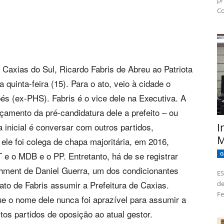
pr
Co
de Caxias do Sul, Ricardo Fabris de Abreu ao Patriota
 quinta-feira (15). Para o ato, veio à cidade o
és (ex-PHS). Fabris é o vice dele na Executiva. A
amento da pré-candidatura dele a prefeito – ou
 inicial é conversar com outros partidos,
I
M
ele foi colega de chapa majoritária, em 2016,
T e o MDB e o PP. Entretanto, há de se registrar
G
hment de Daniel Guerra, um dos condicionantes
ES
 fato de Fabris assumir a Prefeitura de Caxias.
de
Fe
e o nome dele nunca foi aprazível para assumir a
tos partidos de oposição ao atual gestor.