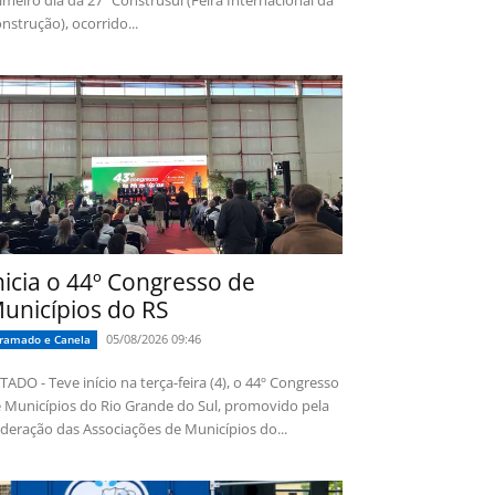
imeiro dia da 27ª Construsul (Feira Internacional da
nstrução), ocorrido...
nicia o 44º Congresso de
unicípios do RS
05/08/2026 09:46
ramado e Canela
TADO - Teve início na terça-feira (4), o 44º Congresso
 Municípios do Rio Grande do Sul, promovido pela
deração das Associações de Municípios do...