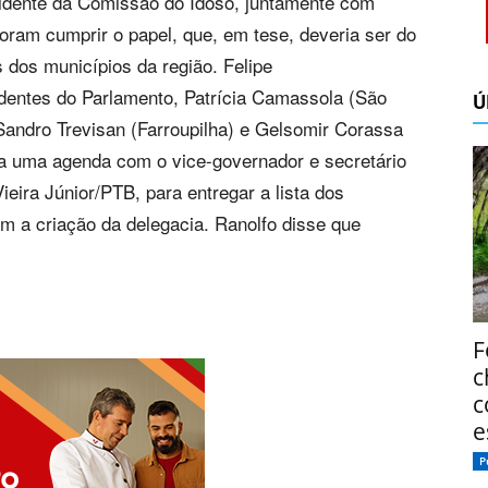
esidente da Comissão do Idoso, juntamente com
oram cumprir o papel, que, em tese, deveria ser do
s dos municípios da região. Felipe
entes do Parlamento, Patrícia Camassola (São
Ú
Sandro Trevisan (Farroupilha) e Gelsomir Corassa
ra uma agenda com o vice-governador e secretário
eira Júnior/PTB, para entregar a lista dos
m a criação da delegacia. Ranolfo disse que
F
c
c
e
P