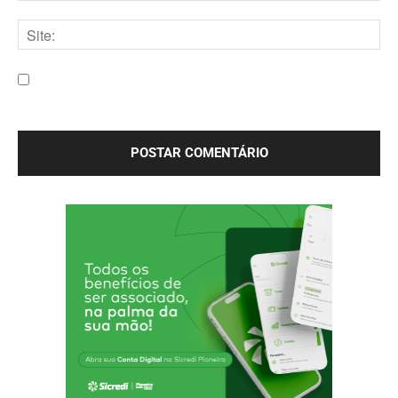
E-
mail:*
Site:
Salve meu nome, e-mail e site neste navegador para a
próxima vez que eu comentar.