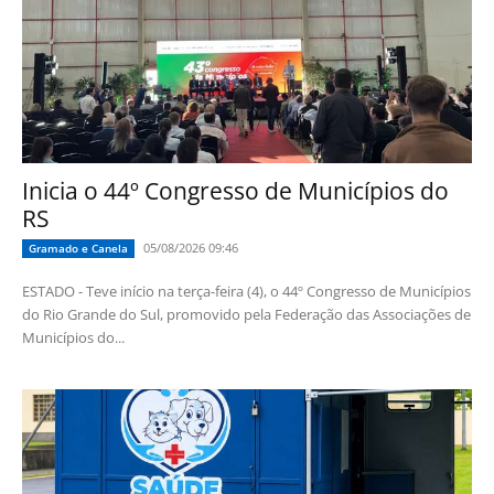
Inicia o 44º Congresso de Municípios do
RS
05/08/2026 09:46
Gramado e Canela
ESTADO - Teve início na terça-feira (4), o 44º Congresso de Municípios
do Rio Grande do Sul, promovido pela Federação das Associações de
Municípios do...