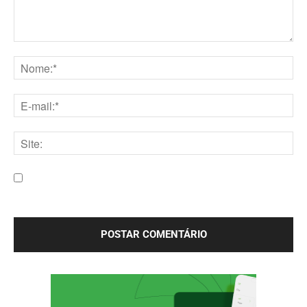
Comentário:
Nome:*
E-
mail:*
Site:
Salve meu nome, e-mail e site neste navegador para a
próxima vez que eu comentar.