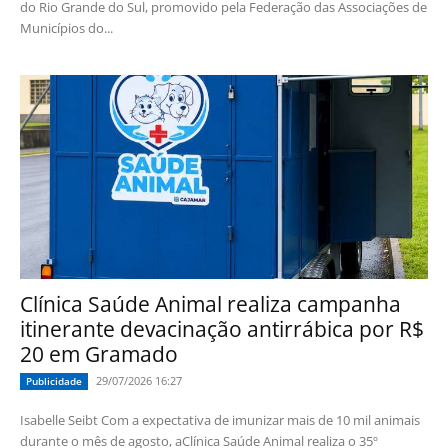
do Rio Grande do Sul, promovido pela Federação das Associações de
Municípios do...
Clínica Saúde Animal realiza campanha
itinerante devacinação antirrábica por R$
20 em Gramado
29/07/2026 16:27
Publicidade
Isabelle Seibt Com a expectativa de imunizar mais de 10 mil animais
durante o mês de agosto, aClínica Saúde Animal realiza o 35º