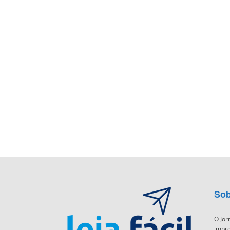
Sob
O Jor
impre