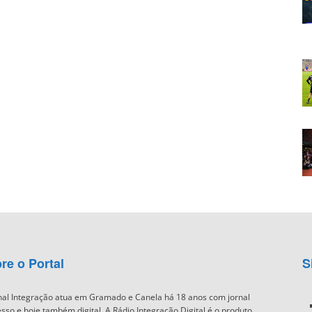
re o Portal
S
nal Integração atua em Gramado e Canela há 18 anos com jornal
sso e hoje também digital. A Rádio Integração Digital é o produto