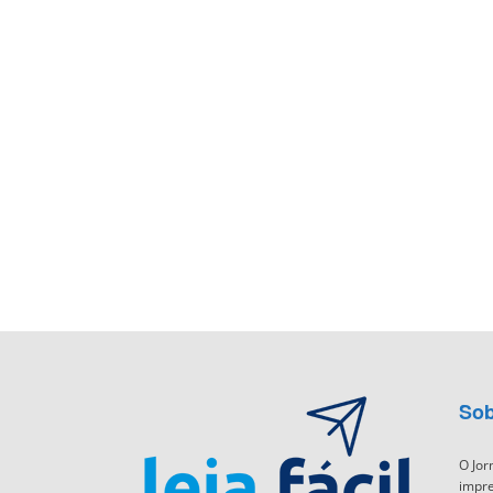
Sob
O Jor
impre