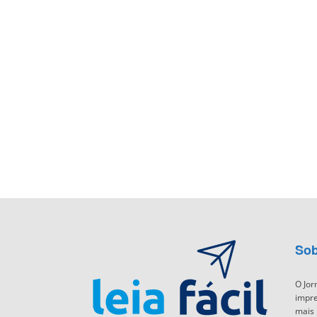
Sob
O Jor
impre
mais 