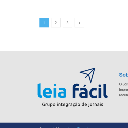
1
2
3
Sob
O Jor
impre
recen