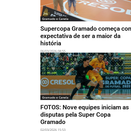
Gramado e Canela
Supercopa Gramado começa co
expectativa de ser a maior da
história
06/03/2026 08:55
Gramado e Canela
FOTOS: Nove equipes iniciam as
disputas pela Super Copa
Gramado
02/03/2026 15:53