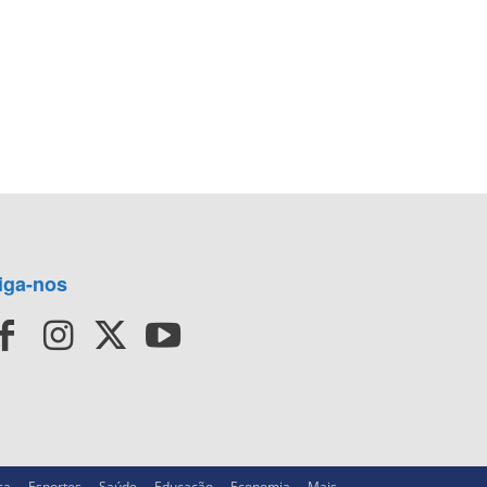
iga-nos
ca
Esportes
Saúde
Educação
Economia
Mais