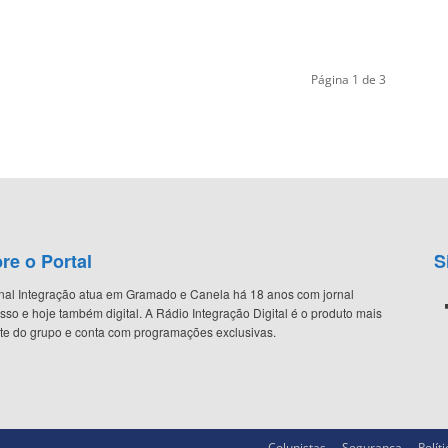
Página 1 de 3
re o Portal
S
nal Integração atua em Gramado e Canela há 18 anos com jornal
sso e hoje também digital. A Rádio Integração Digital é o produto mais
te do grupo e conta com programações exclusivas.
Colunistas
Segurança
Políti