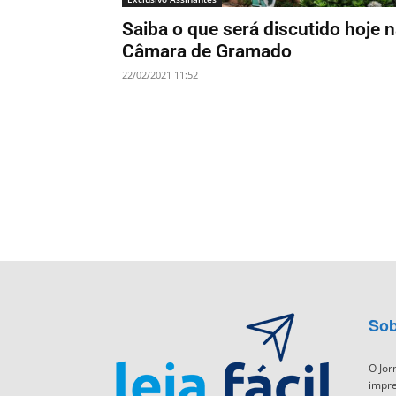
Saiba o que será discutido hoje 
Câmara de Gramado
22/02/2021 11:52
Sob
O Jor
impre