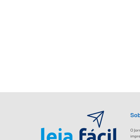
Sob
O Jor
impre