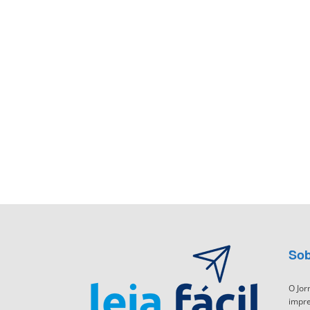
Sob
O Jor
impre