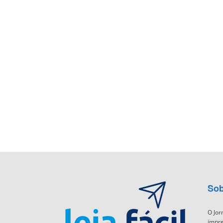
Sob
O Jor
impre