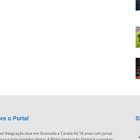
re o Portal
S
nal Integração atua em Gramado e Canela há 18 anos com jornal
sso e hoje também digital. A Rádio Integração Digital é o produto