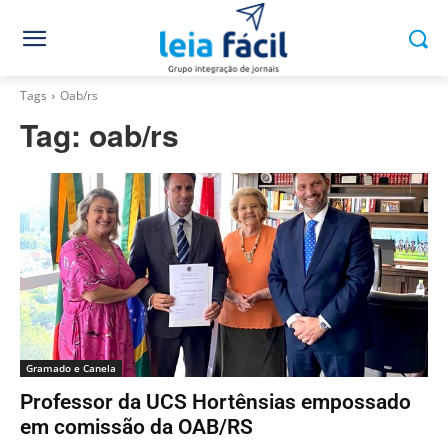
Tags
Oab/rs
Tag:
oab/rs
Gramado e Canela
Professor da UCS Hortênsias empossado
em comissão da OAB/RS