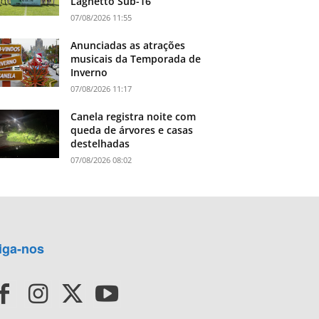
Laghetto Sub-16
07/08/2026 11:55
Anunciadas as atrações
musicais da Temporada de
Inverno
07/08/2026 11:17
Canela registra noite com
queda de árvores e casas
destelhadas
07/08/2026 08:02
iga-nos