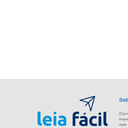
Sob
O Jor
impre
mais 