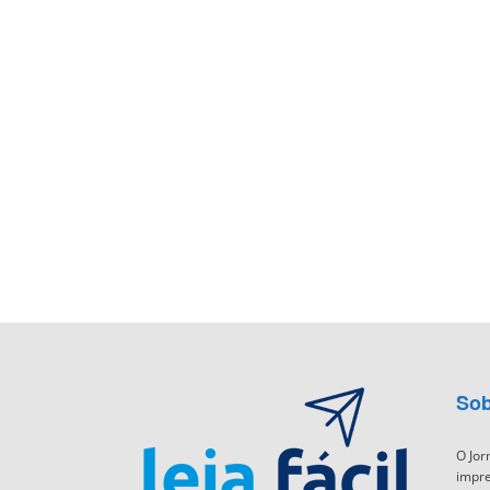
Sob
O Jor
impre