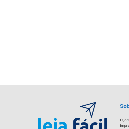
Sob
O Jor
impre