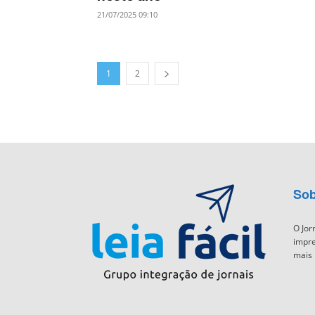
21/07/2025 09:10
1
2
Sob
O Jor
impre
mais 