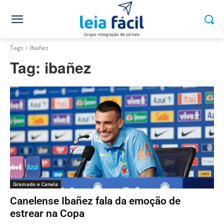
Tags
Ibañez
Tag:
ibañez
Gramado e Canela
Canelense Ibañez fala da emoção de
estrear na Copa