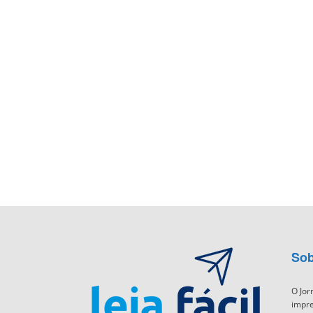
Sob
O Jor
impre