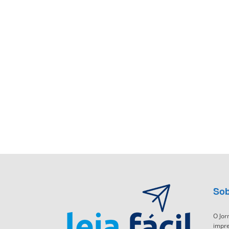
Sob
O Jor
impre