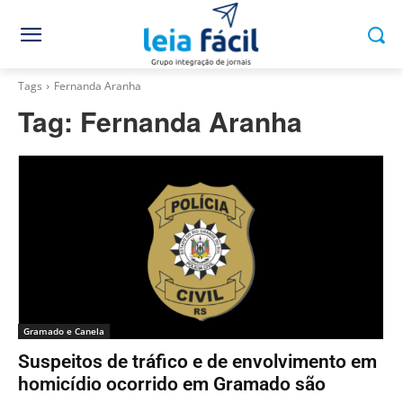
Tags
Fernanda Aranha
Tag:
Fernanda Aranha
Gramado e Canela
Suspeitos de tráfico e de envolvimento em
homicídio ocorrido em Gramado são