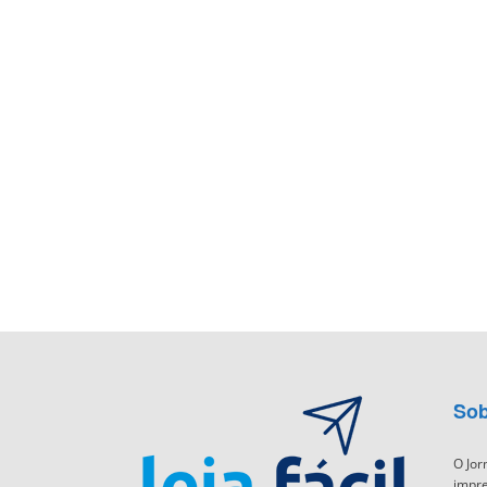
Sob
O Jor
impre