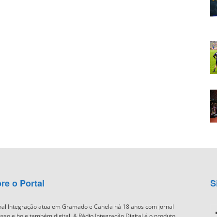
re o Portal
S
nal Integração atua em Gramado e Canela há 18 anos com jornal
sso e hoje também digital. A Rádio Integração Digital é o produto