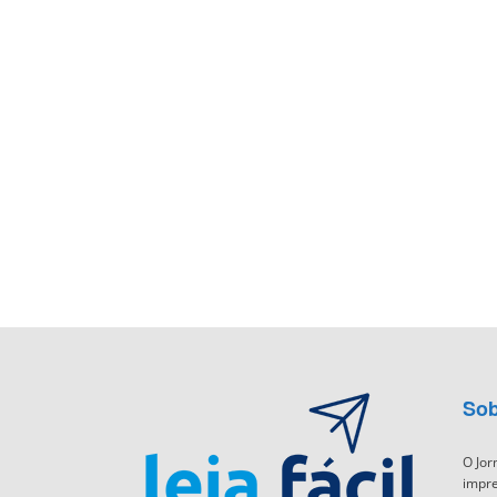
Sob
O Jor
impre