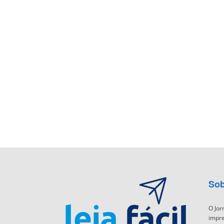
Sob
O Jor
impre