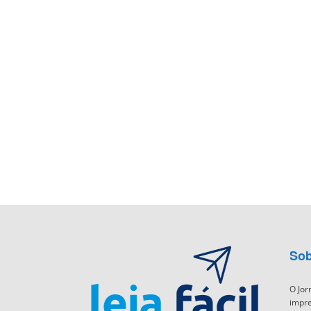
Sob
O Jor
impre