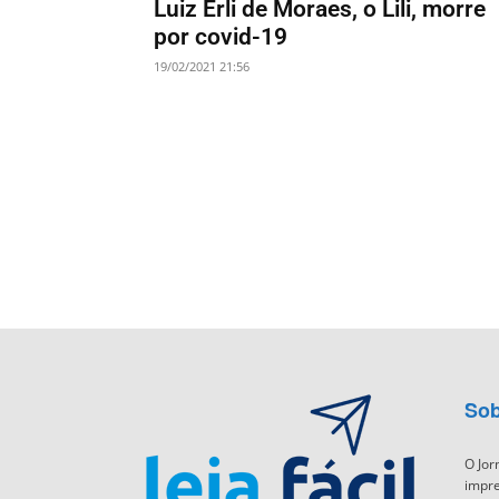
Luiz Erli de Moraes, o Lili, morre
por covid-19
19/02/2021 21:56
Sob
O Jor
impre