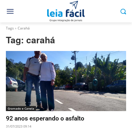
Tags
Carahá
Tag:
carahá
Gramado e Canela
92 anos esperando o asfalto
31/07/2023 09:14