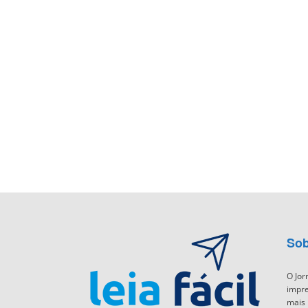
Sob
O Jor
impre
mais 