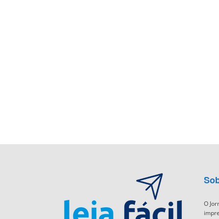
Sob
O Jor
impre