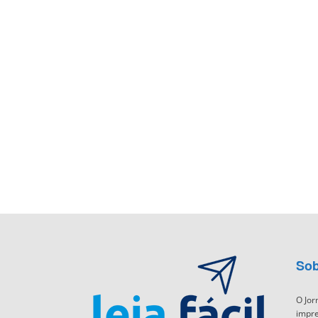
Sob
O Jor
impre