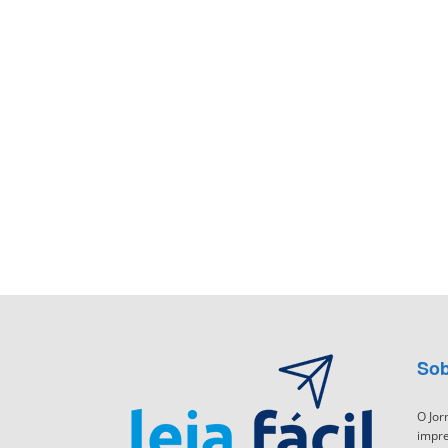
Sob
O Jor
impre