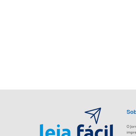
Sob
O Jor
impre