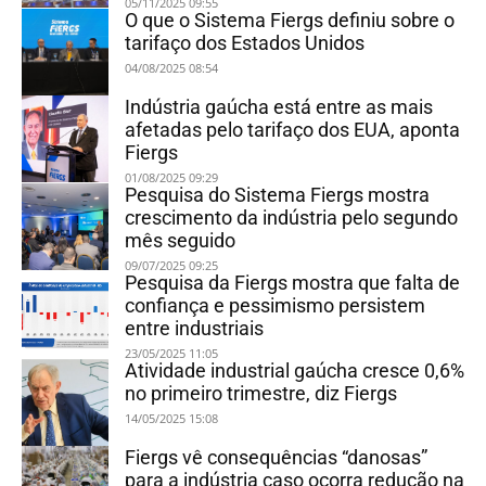
05/11/2025 09:55
O que o Sistema Fiergs definiu sobre o
tarifaço dos Estados Unidos
04/08/2025 08:54
Indústria gaúcha está entre as mais
afetadas pelo tarifaço dos EUA, aponta
Fiergs
01/08/2025 09:29
Pesquisa do Sistema Fiergs mostra
crescimento da indústria pelo segundo
mês seguido
09/07/2025 09:25
Pesquisa da Fiergs mostra que falta de
confiança e pessimismo persistem
entre industriais
23/05/2025 11:05
Atividade industrial gaúcha cresce 0,6%
no primeiro trimestre, diz Fiergs
14/05/2025 15:08
Fiergs vê consequências “danosas”
para a indústria caso ocorra redução na